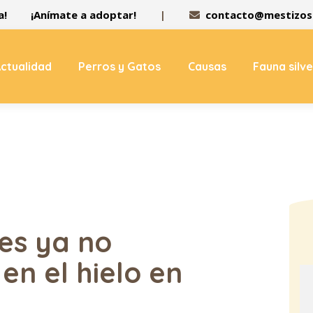
a!
¡Anímate a adoptar!
|
contacto@mestizos.
ctualidad
Perros y Gatos
Causas
Fauna silv
es ya no
 en el hielo en