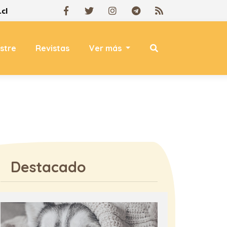
cl
estre
Revistas
Ver más
Destacado