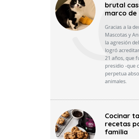
brutal cas
marco de 
Gracias a la d
Mascotas y Ani
la agresión del
logró acredita
21 años, que f
presidio -que c
perpetua absol
animales.
Cocinar ta
recetas pa
familia