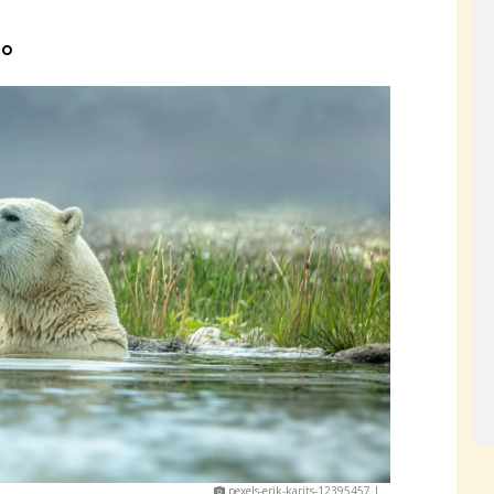
to
pexels-erik-karits-12395457 |