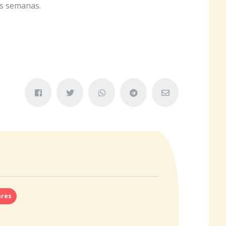
os semanas.
ares