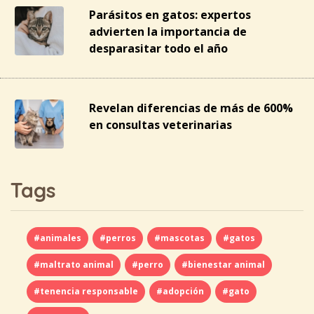
Parásitos en gatos: expertos
advierten la importancia de
desparasitar todo el año
Revelan diferencias de más de 600%
en consultas veterinarias
Tags
#animales
#perros
#mascotas
#gatos
#maltrato animal
#perro
#bienestar animal
#tenencia responsable
#adopción
#gato