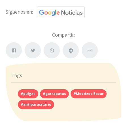
Síguenos en:
Compartir:
Tags
#pulgas
#garrapatas
#Mestizos Bazar
#antiparasitario