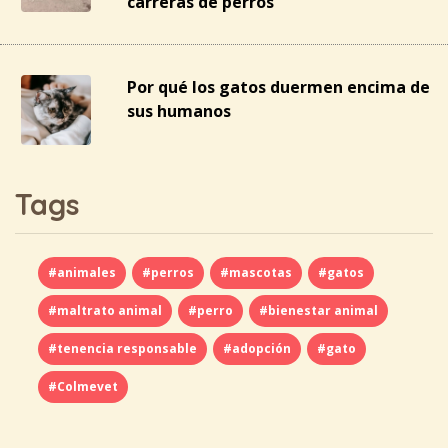
carreras de perros
Por qué los gatos duermen encima de
sus humanos
Tags
#animales
#perros
#mascotas
#gatos
#maltrato animal
#perro
#bienestar animal
#tenencia responsable
#adopción
#gato
#Colmevet