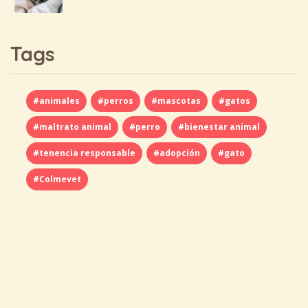
Tags
#animales
#perros
#mascotas
#gatos
#maltrato animal
#perro
#bienestar animal
#tenencia responsable
#adopción
#gato
#Colmevet