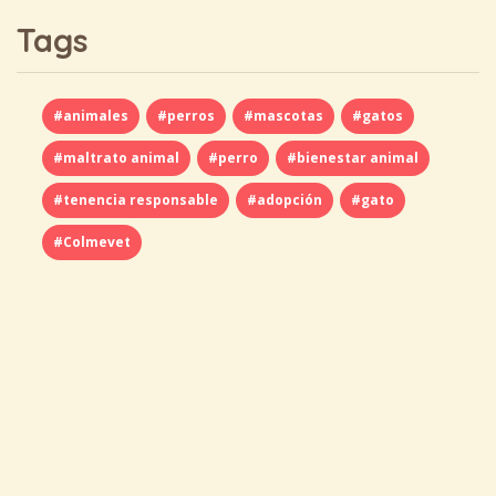
Tags
#animales
#perros
#mascotas
#gatos
#maltrato animal
#perro
#bienestar animal
#tenencia responsable
#adopción
#gato
#Colmevet