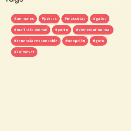
#animales
#perros
#mascotas
#gatos
#maltrato animal
#perro
#bienestar animal
#tenencia responsable
#adopción
#gato
#Colmevet