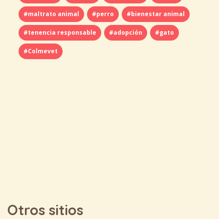
#maltrato animal
#perro
#bienestar animal
#tenencia responsable
#adopción
#gato
#Colmevet
Otros sitios