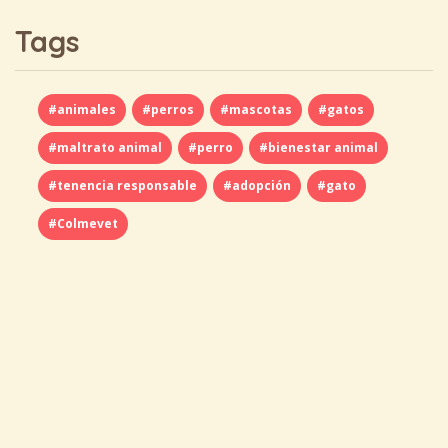
Tags
#animales
#perros
#mascotas
#gatos
#maltrato animal
#perro
#bienestar animal
#tenencia responsable
#adopción
#gato
#Colmevet