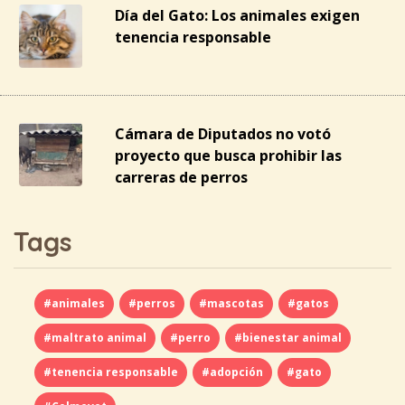
Día del Gato: Los animales exigen
tenencia responsable
Cámara de Diputados no votó
proyecto que busca prohibir las
carreras de perros
Tags
#animales
#perros
#mascotas
#gatos
#maltrato animal
#perro
#bienestar animal
#tenencia responsable
#adopción
#gato