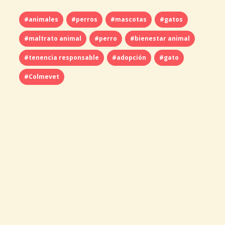
#animales
#perros
#mascotas
#gatos
#maltrato animal
#perro
#bienestar animal
#tenencia responsable
#adopción
#gato
#Colmevet