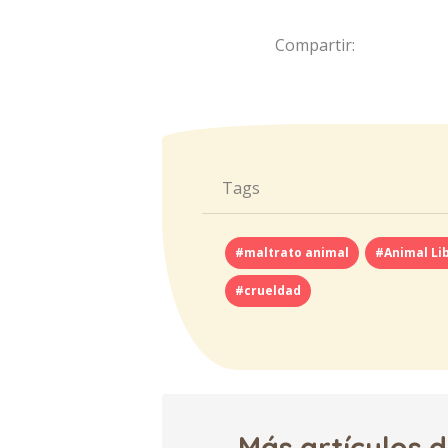
Compartir:
Tags
#maltrato animal
#Animal Li
#crueldad
Más artículos 