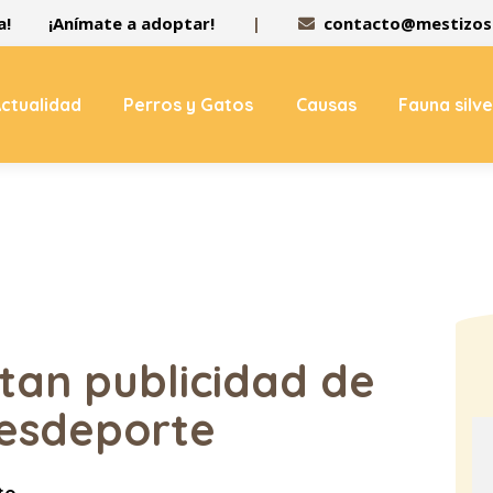
a!
¡Anímate a adoptar!
|
contacto@mestizos.
ctualidad
Perros y Gatos
Causas
Fauna silv
tan publicidad de
esdeporte