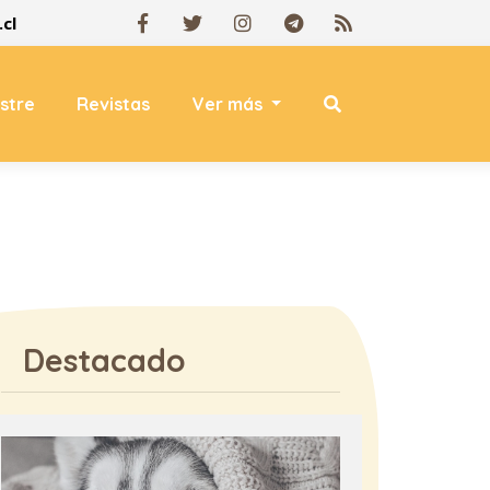
cl
estre
Revistas
Ver más
Destacado