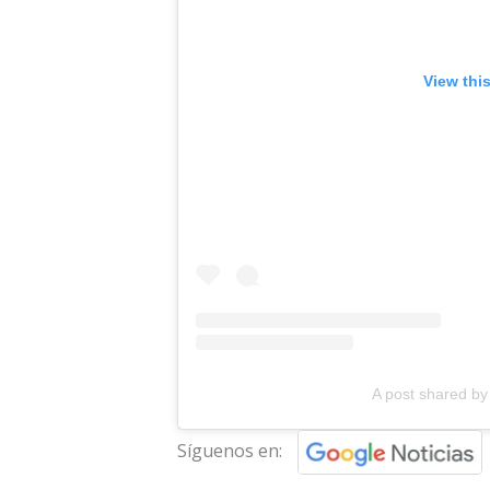
View thi
A post shared by
Síguenos en: