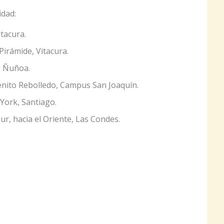
idad:
itacura.
Pirámide, Vitacura.
, Ñuñoa.
enito Rebolledo, Campus San Joaquín.
ork, Santiago.
ur, hacia el Oriente, Las Condes.