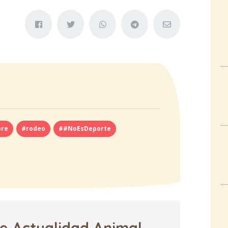
bre
#rodeo
##NoEsDeporte
de Actualidad Animal