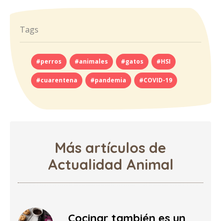
Tags
#perros
#animales
#gatos
#HSI
#cuarentena
#pandemia
#COVID-19
Más artículos de
Actualidad Animal
Cocinar también es un