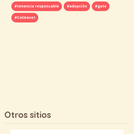
#tenencia responsable
#adopción
#gato
#Colmevet
Otros sitios