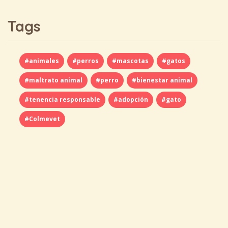
Tags
#animales
#perros
#mascotas
#gatos
#maltrato animal
#perro
#bienestar animal
#tenencia responsable
#adopción
#gato
#Colmevet