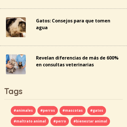
Gatos: Consejos para que tomen
agua
Revelan diferencias de más de 600%
en consultas veterinarias
Tags
#animales
#perros
#mascotas
#gatos
#maltrato animal
#perro
#bienestar animal