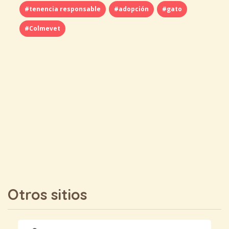
#tenencia responsable
#adopción
#gato
#Colmevet
Otros sitios