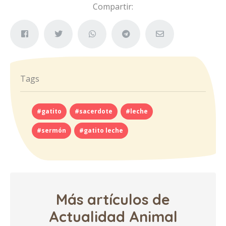
Compartir:
Tags
#gatito
#sacerdote
#leche
#sermón
#gatito leche
Más artículos de
Actualidad Animal