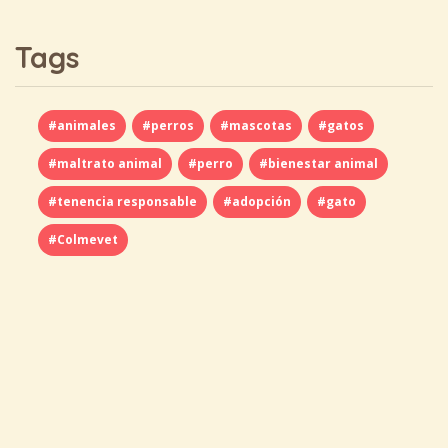
Tags
#animales
#perros
#mascotas
#gatos
#maltrato animal
#perro
#bienestar animal
#tenencia responsable
#adopción
#gato
#Colmevet