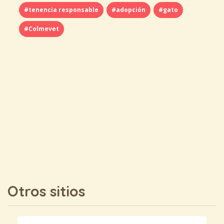
#tenencia responsable
#adopción
#gato
#Colmevet
Otros sitios