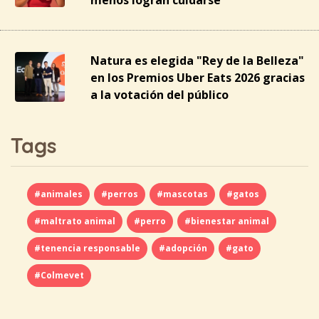
menos logran cuidarse
Natura es elegida "Rey de la Belleza"
en los Premios Uber Eats 2026 gracias
a la votación del público
Tags
#animales
#perros
#mascotas
#gatos
#maltrato animal
#perro
#bienestar animal
#tenencia responsable
#adopción
#gato
#Colmevet