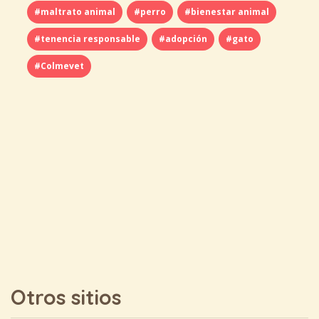
#maltrato animal
#perro
#bienestar animal
#tenencia responsable
#adopción
#gato
#Colmevet
Otros sitios