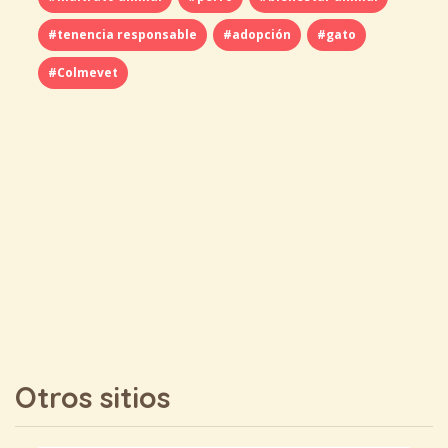
#tenencia responsable
#adopción
#gato
#Colmevet
Otros sitios