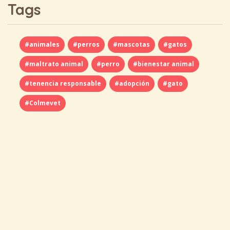
Tags
#animales
#perros
#mascotas
#gatos
#maltrato animal
#perro
#bienestar animal
#tenencia responsable
#adopción
#gato
#Colmevet