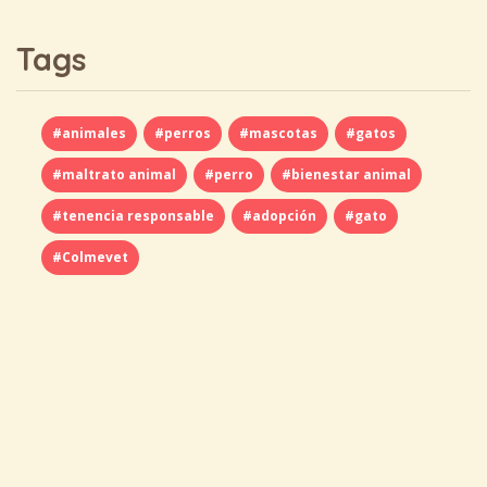
Tags
#animales
#perros
#mascotas
#gatos
#maltrato animal
#perro
#bienestar animal
#tenencia responsable
#adopción
#gato
#Colmevet