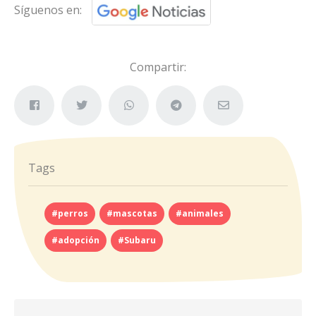
Síguenos en:
Compartir:
Tags
#perros
#mascotas
#animales
#adopción
#Subaru