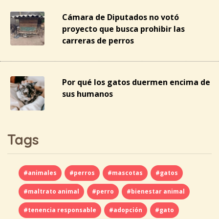
Cámara de Diputados no votó
proyecto que busca prohibir las
carreras de perros
Por qué los gatos duermen encima de
sus humanos
Tags
#animales
#perros
#mascotas
#gatos
#maltrato animal
#perro
#bienestar animal
#tenencia responsable
#adopción
#gato