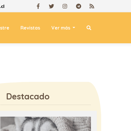
cl
estre
Revistas
Ver más
Destacado