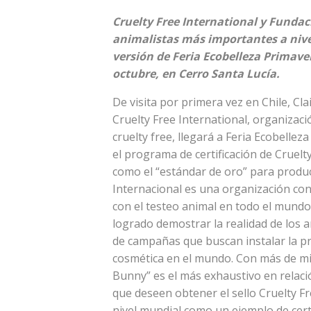
Cruelty Free International y Fundac
animalistas más importantes a nive
versión de Feria Ecobelleza Primaver
octubre, en Cerro Santa Lucía.
De visita por primera vez en Chile, Cla
Cruelty Free International, organizaci
cruelty free, llegará a Feria Ecobelle
el programa de certificación de Cruel
como el “estándar de oro” para product
Internacional es una organización con
con el testeo animal en todo el mundo
logrado demostrar la realidad de los 
de campañas que buscan instalar la p
cosmética en el mundo. Con más de mi
Bunny” es el más exhaustivo en relació
que deseen obtener el sello Cruelty F
nivel mundial como un ejemplo de certi