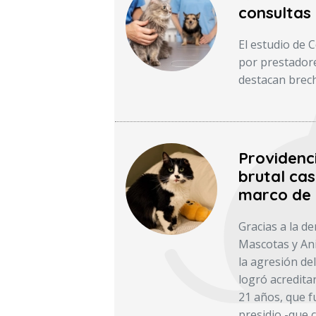
consultas 
El estudio de 
por prestadore
destacan brech
Providenc
brutal cas
marco de 
Gracias a la d
Mascotas y Ani
la agresión del
logró acredita
21 años, que f
presidio -que c