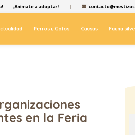
a!
¡Anímate a adoptar!
|
contacto@mestizos.
ctualidad
Perros y Gatos
Causas
Fauna silv
rganizaciones
tes en la Feria