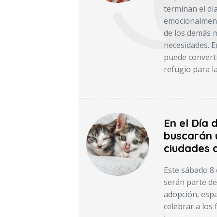
terminan el dí
emocionalmente
de los demás m
necesidades. E
puede converti
refugio para l
En el Día 
buscarán u
ciudades d
Este sábado 8 d
serán parte de
adopción, espa
celebrar a los 