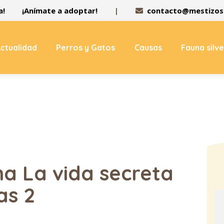
a!
¡Anímate a adoptar!
|
contacto@mestizos.
ctualidad
Perros y Gatos
Causas
Fauna silv
na La vida secreta
as 2