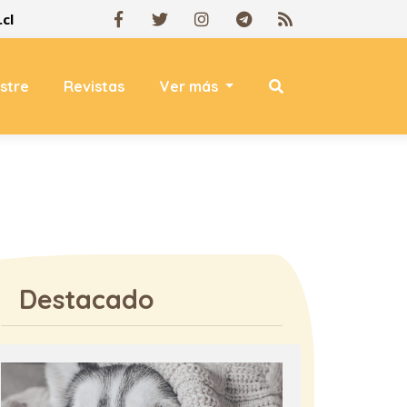
cl
estre
Revistas
Ver más
Destacado