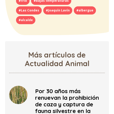
#frío
#bajas temperaturas
#Las Condes
#Joaquín Lavín
#albergue
#alcalde
Más artículos de
Actualidad Animal
Por 30 años más
renuevan la prohibición
de caza y captura de
fauna silvestre en la