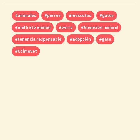
#animales
#perros
#mascotas
#gatos
#maltrato animal
#perro
#bienestar animal
#tenencia responsable
#adopción
#gato
#Colmevet