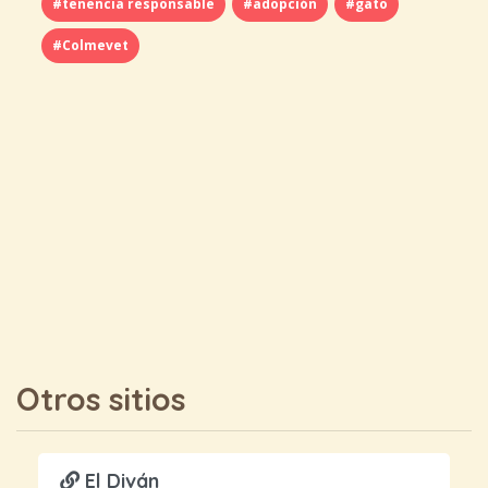
#tenencia responsable
#adopción
#gato
#Colmevet
Otros sitios
El Diván