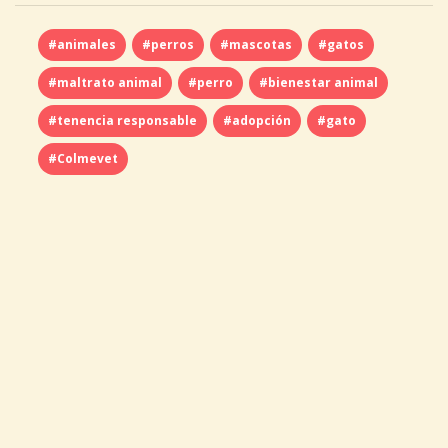
#animales
#perros
#mascotas
#gatos
#maltrato animal
#perro
#bienestar animal
#tenencia responsable
#adopción
#gato
#Colmevet