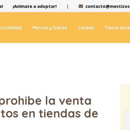
a!
¡Anímate a adoptar!
|
contacto@mestizos.
ctualidad
Perros y Gatos
Causas
Fauna silv
prohibe la venta
tos en tiendas de