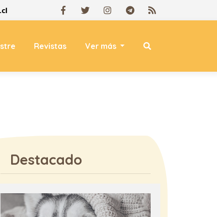
cl
estre
Revistas
Ver más
Destacado