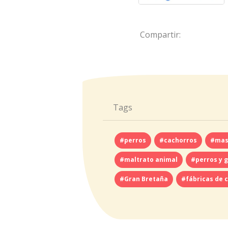
Compartir:
Tags
#perros
#cachorros
#mas
#maltrato animal
#perros y 
#Gran Bretaña
#fábricas de 