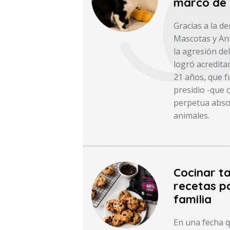
marco de 
Gracias a la d
Mascotas y Ani
la agresión del
logró acredita
21 años, que f
presidio -que c
perpetua absol
animales.
Cocinar ta
recetas pa
familia
En una fecha q