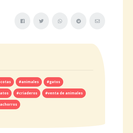
cotas
#animales
#gatos
gatos
#criaderos
#venta de animales
cachorros