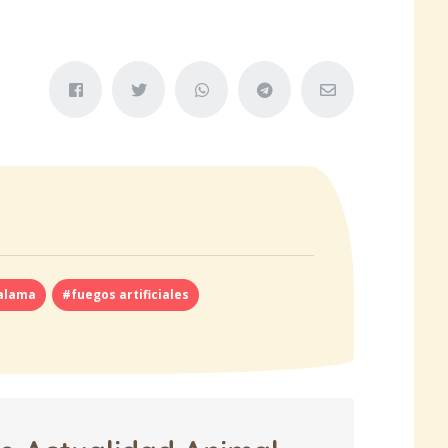
alama
#fuegos artificiales