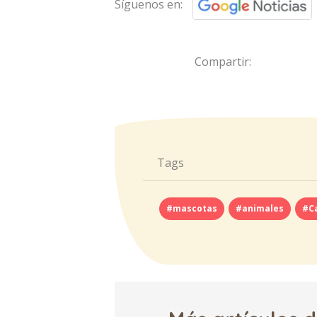
Síguenos en:
Compartir:
Tags
#mascotas
#animales
#C