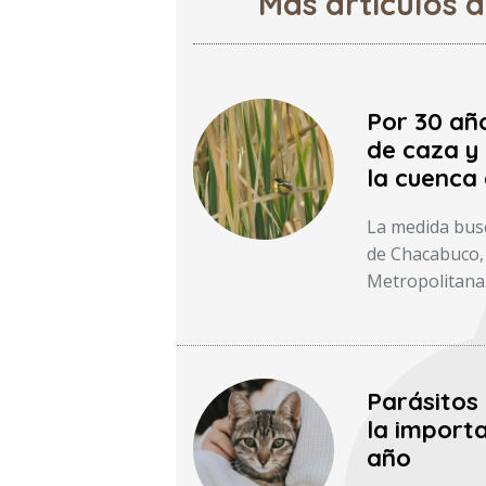
Más artículos 
Por 30 añ
de caza y 
la cuenca
La medida busc
de Chacabuco, 
Metropolitana
Parásitos
la importa
año