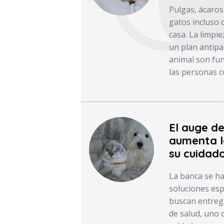
Pulgas, ácaros
gatos incluso 
casa. La limpie
un plan antipar
animal son fun
las personas c
El auge d
aumenta l
su cuidado
La banca se ha
soluciones esp
buscan entreg
de salud, uno 