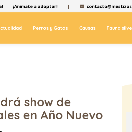
a!
¡Anímate a adoptar!
|
contacto@mestizos.
ctualidad
Perros y Gatos
Causas
Fauna silv
drá show de
iales en Año Nuevo