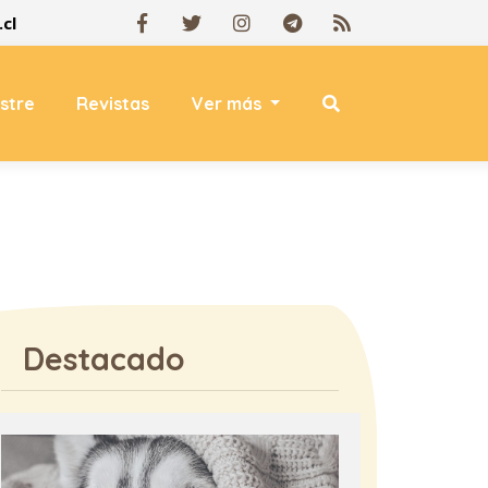
cl
estre
Revistas
Ver más
Destacado