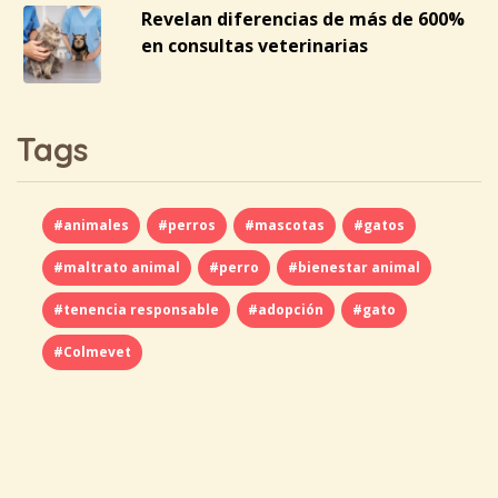
Revelan diferencias de más de 600%
en consultas veterinarias
Tags
#animales
#perros
#mascotas
#gatos
#maltrato animal
#perro
#bienestar animal
#tenencia responsable
#adopción
#gato
#Colmevet