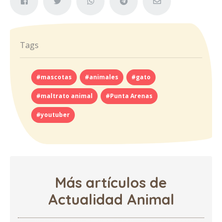
Tags
#mascotas
#animales
#gato
#maltrato animal
#Punta Arenas
#youtuber
Más artículos de
Actualidad Animal