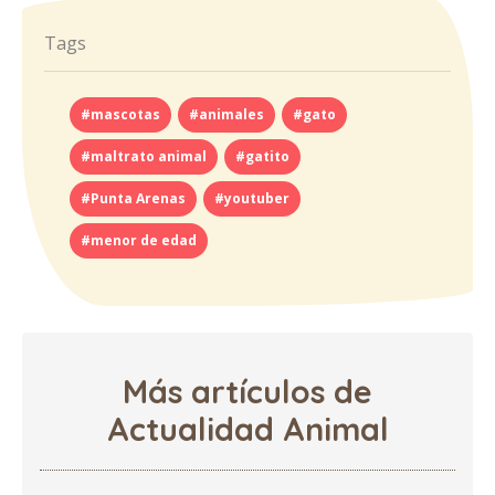
Tags
#mascotas
#animales
#gato
#maltrato animal
#gatito
#Punta Arenas
#youtuber
#menor de edad
Más artículos de
Actualidad Animal