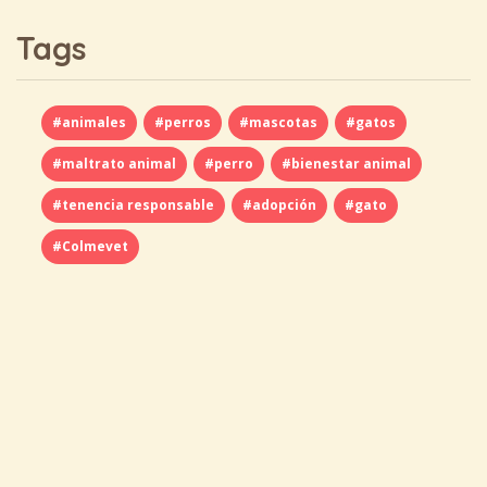
Tags
#animales
#perros
#mascotas
#gatos
#maltrato animal
#perro
#bienestar animal
#tenencia responsable
#adopción
#gato
#Colmevet