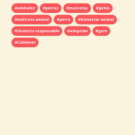
#animales
#perros
#mascotas
#gatos
#maltrato animal
#perro
#bienestar animal
#tenencia responsable
#adopción
#gato
#Colmevet