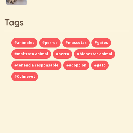
Tags
#animales
#perros
#mascotas
#gatos
#maltrato animal
#perro
#bienestar animal
#tenencia responsable
#adopción
#gato
#Colmevet