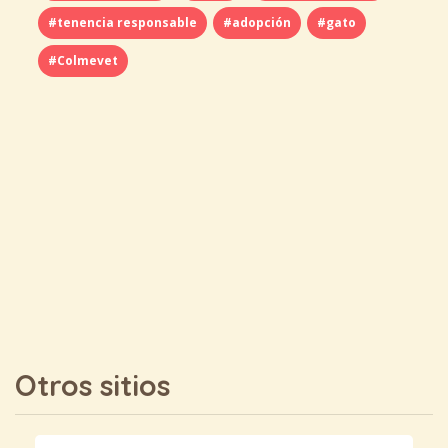
#tenencia responsable
#adopción
#gato
#Colmevet
Otros sitios