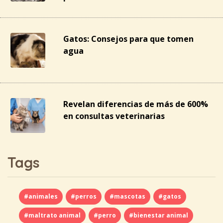
Gatos: Consejos para que tomen
agua
Revelan diferencias de más de 600%
en consultas veterinarias
Tags
#animales
#perros
#mascotas
#gatos
#maltrato animal
#perro
#bienestar animal